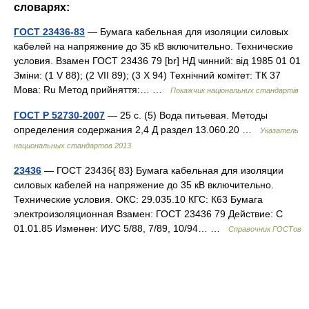
словарях:
ГОСТ 23436-83
— Бумага кабельная для изоляции силовых
кабелей на напряжение до 35 кВ включительно. Технические
условия. Взамен ГОСТ 23436 79 [br] НД чинний: від 1985 01 01
Зміни: (1 V 88); (2 VII 89); (3 X 94) Технічний комітет: ТК 37
Мова: Ru Метод прийняття:… …
Покажчик національних стандартів
ГОСТ Р 52730-2007
— 25 с. (5) Вода питьевая. Методы
определения содержания 2,4 Д раздел 13.060.20 …
Указатель
национальных стандартов 2013
23436
— ГОСТ 23436{ 83} Бумага кабельная для изоляции
силовых кабелей на напряжение до 35 кВ включительно.
Технические условия. ОКС: 29.035.10 КГС: К63 Бумага
электроизоляционная Взамен: ГОСТ 23436 79 Действие: С
01.01.85 Изменен: ИУС 5/88, 7/89, 10/94… …
Справочник ГОСТов