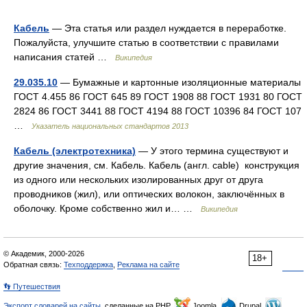
Кабель
— Эта статья или раздел нуждается в переработке.
Пожалуйста, улучшите статью в соответствии с правилами
написания статей …
Википедия
29.035.10
— Бумажные и картонные изоляционные материалы
ГОСТ 4.455 86 ГОСТ 645 89 ГОСТ 1908 88 ГОСТ 1931 80 ГОСТ
2824 86 ГОСТ 3441 88 ГОСТ 4194 88 ГОСТ 10396 84 ГОСТ 107
…
Указатель национальных стандартов 2013
Кабель (электротехника)
— У этого термина существуют и
другие значения, см. Кабель. Кабель (англ. cable) конструкция
из одного или нескольких изолированных друг от друга
проводников (жил), или оптических волокон, заключённых в
оболочку. Кроме собственно жил и… …
Википедия
© Академик, 2000-2026
18+
Обратная связь:
Техподдержка
,
Реклама на сайте
👣 Путешествия
Экспорт словарей на сайты
, сделанные на PHP,
Joomla,
Drupal,